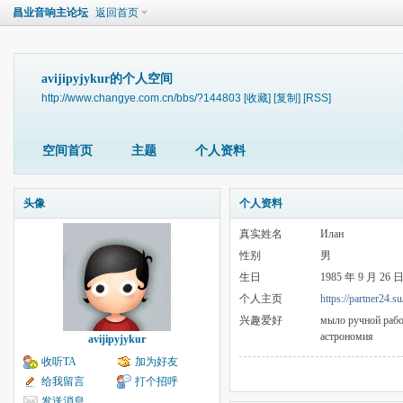
昌业音响主论坛
返回首页
avijipyjykur的个人空间
http://www.changye.com.cn/bbs/?144803
[收藏]
[复制]
[RSS]
空间首页
主题
个人资料
头像
个人资料
真实姓名
Илан
性别
男
生日
1985 年 9 月 26 
个人主页
https://partner24.su
兴趣爱好
мыло ручной рабо
астрономия
avijipyjykur
收听TA
加为好友
给我留言
打个招呼
发送消息