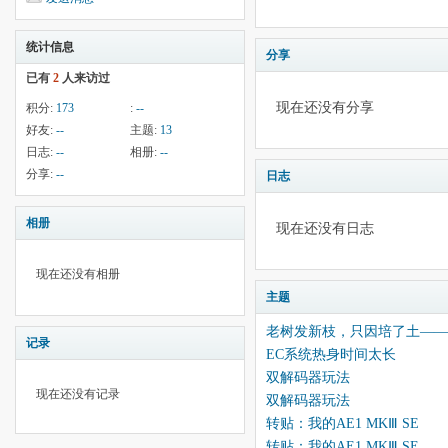
统计信息
分享
已有
2
人来访过
现在还没有分享
积分:
173
:
--
好友:
--
主题:
13
日志:
--
相册:
--
分享:
--
日志
相册
现在还没有日志
现在还没有相册
主题
老树发新枝，只因培了土——H
记录
EC系统热身时间太长
双解码器玩法
现在还没有记录
双解码器玩法
转贴：我的AE1 MKⅢ SE
转贴：我的AE1 MKⅢ SE