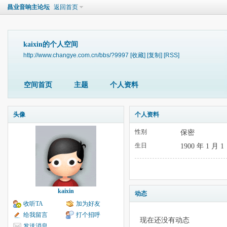
昌业音响主论坛
返回首页
kaixin的个人空间
http://www.changye.com.cn/bbs/?9997
[收藏]
[复制]
[RSS]
空间首页
主题
个人资料
头像
个人资料
性别
保密
生日
1900 年 1 月 1
kaixin
动态
收听TA
加为好友
给我留言
打个招呼
现在还没有动态
发送消息