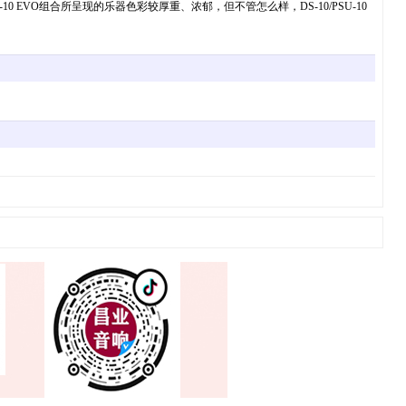
SU-10 EVO组合所呈现的乐器色彩较厚重、浓郁，但不管怎么样，DS-10/PSU-10