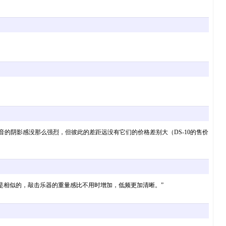
那么恢弘大气，声音的阴影感没那么强烈，但彼此的差距远没有它们的价格差别大（DS-10的售价
产生的效果是相似的，敲击乐器的重量感比不用时增加，低频更加清晰。”