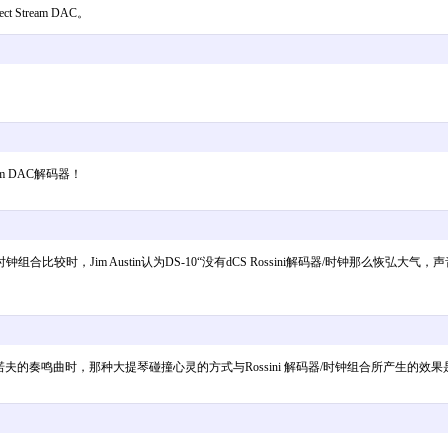
ct Stream DAC。
eam DAC解码器！
解码器/时钟组合比较时，Jim Austin认为DS-10“没有dCS Rossini解码器/时钟
播放拉赫玛尼诺夫的奏鸣曲时，那种大提琴碰撞心灵的方式与Rossini 解码器/时钟组合所