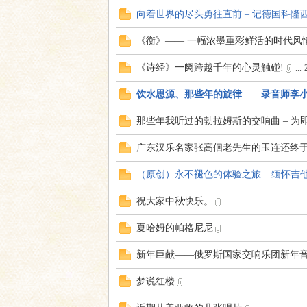
向着世界的尽头勇往直前 – 记德国科
《衡》—— 一幅浓墨重彩鲜活的时代风
《诗经》一阕跨越千年的心灵触碰!
...
饮水思源、那些年的旋律——录音师李
响
那些年我听过的勃拉姆斯的交响曲 – 
广东汉乐名家张高佪老先生的玉连还终
（原创）永不褪色的体验之旅 – 缅怀吉他之神Jimi 
祝大家中秋快乐。
夏哈姆的帕格尼尼
主
新年巨献——俄罗斯国家交响乐团新年
梦说红楼