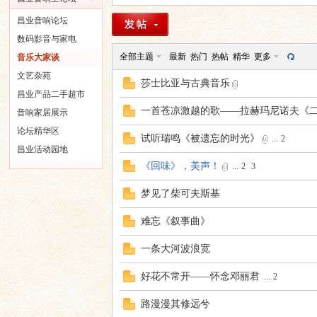
昌
»
›
›
昌业音响论坛
数码影音与家电
全部主题
最新
热门
热帖
精华
更多
音乐大家谈
文艺杂苑
莎士比亚与古典音乐
昌业产品二手超市
一首苍凉激越的歌——拉赫玛尼诺夫《
音响家居展示
论坛精华区
试听瑞鸣《被遗忘的时光》
...
2
业
昌业活动园地
《回味》，美声！
...
2
3
梦见了柴可夫斯基
难忘《叙事曲》
一条大河波浪宽
好花不常开——怀念邓丽君
...
2
音
路漫漫其修远兮