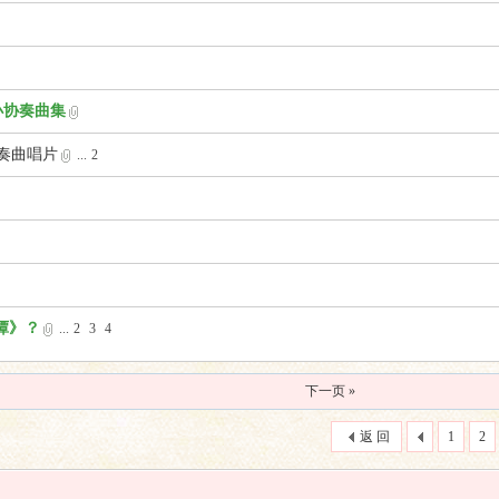
小协奏曲集
协奏曲唱片
...
2
谭》？
...
2
3
4
下一页 »
返 回
1
2