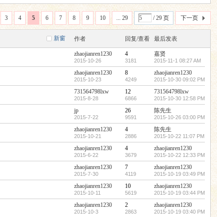
3
4
5
6
7
8
9
10
... 29
/ 29 页
下一页
新窗
作者
回复/查看
最后发表
zhaojianren1230
4
嘉贤
2015-10-26
3181
2015-11-1 08:27 AM
zhaojianren1230
8
zhaojianren1230
2015-10-23
4249
2015-10-30 09:02 PM
731564798lxw
12
731564798lxw
2015-8-28
6866
2015-10-30 12:58 PM
jp
26
陈先生
2015-7-22
9591
2015-10-26 03:00 PM
zhaojianren1230
4
陈先生
2015-10-21
2886
2015-10-22 11:07 PM
zhaojianren1230
4
zhaojianren1230
2015-6-22
3679
2015-10-22 12:33 PM
zhaojianren1230
7
zhaojianren1230
2015-7-30
4119
2015-10-19 03:49 PM
zhaojianren1230
10
zhaojianren1230
2015-10-11
5619
2015-10-19 03:44 PM
zhaojianren1230
2
zhaojianren1230
2015-10-3
2863
2015-10-19 03:40 PM