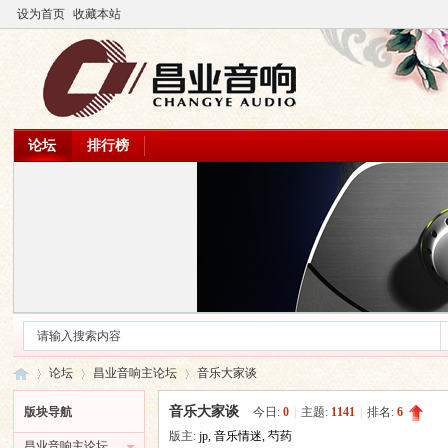
设为首页
收藏本站
论坛
排行榜
论坛
昌业音响主论坛
音乐大家谈
音乐大家谈
版块导航
今日:
0
|
主题:
1141
|
排名:
6
版主:
jp
,
音乐情迷
,
芍药
昌业音响主论坛