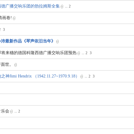
隆西德广播交响乐团的勃拉姆斯全集
...
2
情画卷!
2
3
小沛最新作品《琴声依旧当年》
为即将来穗的德国科隆西德广播交响乐团预热
...
2
3
于面世。
Hendrix （1942.11.27~1970.9.18）
...
2
3
音乐会
...
2