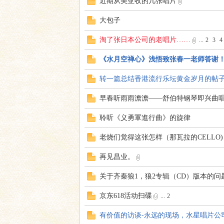
近期从美亚收的几张唱片
大包子
淘了张日本公司的老唱片……
...
2
3
4
论
《水月空禅心》浅悟致张春一老师答谢
转一篇总结香港流行乐坛黄金岁月的帖
早春听雨雨澹澹——舒伯特钢琴即兴曲
聆听《义勇軍進行曲》的旋律
老烧们觉得这张怎样（那瓦拉的CELLO)
再见昌业。
坛
关于齐秦狼1，狼2专辑（CD）版本的
京东618活动扫碟
...
2
有价值的访谈-永远的现场，水星唱片公