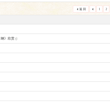
索
返 回
1
2
二钢》欣赏