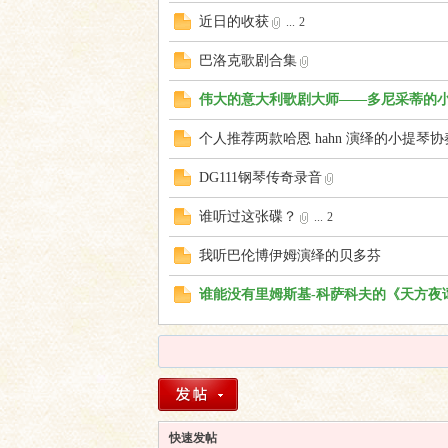
近日的收获
...
2
巴洛克歌剧合集
伟大的意大利歌剧大师——多尼采蒂的
个人推荐两款哈恩 hahn 演绎的小提琴
DG111钢琴传奇录音
谁听过这张碟？
...
2
我听巴伦博伊姆演绎的贝多芬
谁能没有里姆斯基-科萨科夫的《天方夜
快速发帖