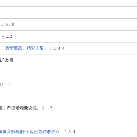
5
6
..
8
！
...
2
子，真情流露、精彩非常！
...
2
3
4
唱片欣赏
...
2
问题，希望老烧能说说。
...
2
司录音师鲍伯·伊贝伦兹访谈录
...
2
3
4