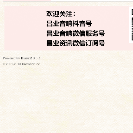
Powered by
Discuz!
X3.2
© 2001-2013
Comsenz Inc.