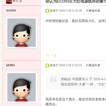
楼主:
jp
你认为ECOSSE大红电源线用在哪
昌
»
›
›
›
WOOW
发表于 2010-5-18 11:22:30
|
只看该作者
JP的理想建议是，最好买两条大红。这样
业
回复
h83961
发表于 2010-5-19 17:23:16
|
只看该作者
原帖由
中国爱乐人
于 2010-4-
我也觉得和“大紫”一样，“大
音
我原来也是这个观点，最近经朋友拿线来P
概而论。