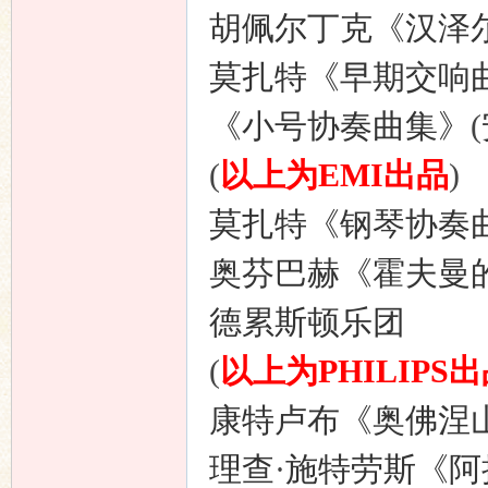
胡佩尔丁克《汉泽
莫扎特《早期交响
《小号协奏曲集》
(
(
以上为
EMI
出品
)
莫扎特《钢琴协奏
奥芬巴赫《霍夫曼
德累斯顿乐团
(
以上为
PHILIPS
出
康特卢布《奥佛涅
理查
·
施特劳斯《阿