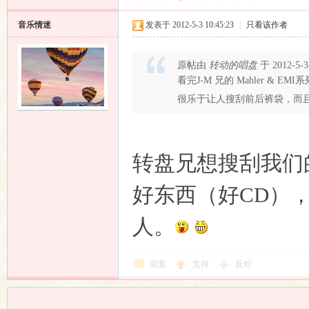
音乐情迷
发表于 2012-5-3 10:45:23
|
只看该作者
原帖由
转动的唱盘
于 2012-5-
看完J-M 兄的 Mahler 
很乐于让人搜刮前后裤袋，而
转盘兄想搜刮我们
好东西（好CD）
人。
回复
支持
反对