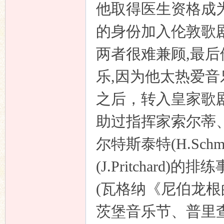
他取得医生资格成
的身份加入伦敦歌
两者很难兼顾
,
最后
乐
,
因为他太热爱音
之后，转入皇家歌
助过指挥家索尔蒂
尔特斯泰特
(H.Schmi
(J.Pritchard)
的排练
(
瓦格纳《尼伯龙根
茨堡音乐节、普里