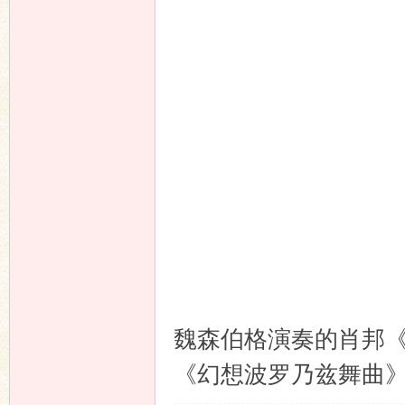
响
主
魏森伯格演奏的肖邦《
《幻想波罗乃兹舞曲