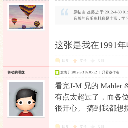
原帖由
在路上
于 2012-4-30 0
音版的音乐资料真是丰富，学
这张是我在1991
回复
支持
反对
转动的唱盘
发表于 2012-5-3 09:05:52
|
只看该作者
看完J-M 兄的 Mahl
有点太超过了，而各
很开心。 搞到我都想
回复
支持
反对