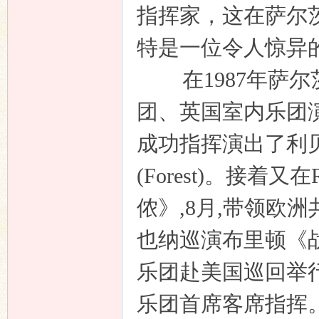
指挥家，这在萨尔
特是一位令人惊异
在
1987
年萨尔
团、英国室内乐团
成功指挥演出了利
(Forest)
。接着又在
侬》
,8
月
,
带领欧洲
也纳巡演布里顿《
乐团赴美国巡回举
乐团首席客席指挥