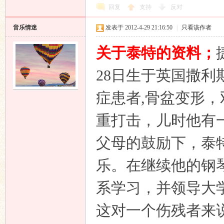
回复
支持
反对
音乐情迷
发表于 2012-4-29 21:16:50
|
只看该作者
关于泰特的资料；
28
日
生于英国撒利
症患者
,
骨盆变形，
重打击，儿时他有
父母的鼓励下，泰
乐。在继续他的钢
系学习，并领导大
这对一个伤残者来