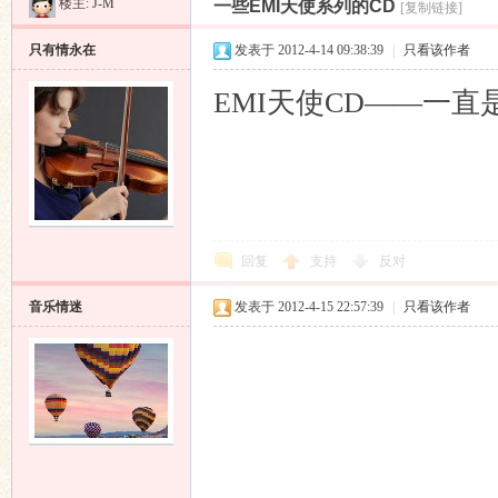
楼主:
J-M
一些EMI天使系列的CD
[复制链接]
昌
»
›
›
›
只有情永在
发表于 2012-4-14 09:38:39
|
只看该作者
EMI天使CD——一
业
回复
支持
反对
音乐情迷
发表于 2012-4-15 22:57:39
|
只看该作者
音