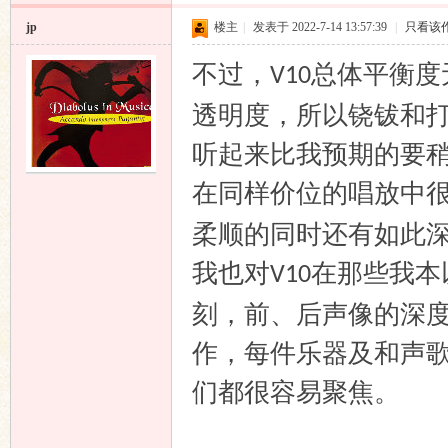
jp
楼主
|
发表于 2022-7-14 13:57:39
|
只看该
不过，
总体平衡度
V10
透明度，所以铙钹和
听起来比我预期的要
在同样价位的唱放中
柔顺的同时还有如此
我也对
在那些我本
V10
刻，前、后声像的深
作，每件乐器及和声
们都很容易聚焦。