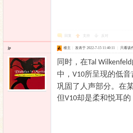
回复
支持
反对
jp
楼主
|
发表于 2022-7-15 11:40:11
|
只看该
同时，在
Tal Wilkenfeld
中，
所呈现的低音
V10
巩固了人声部分。在
但
却是柔和悦耳的
V10