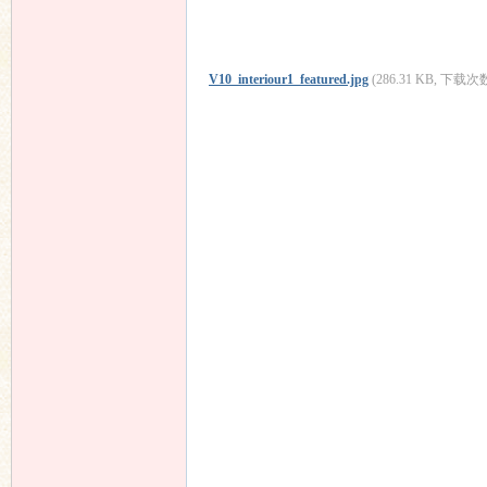
V10_interiour1_featured.jpg
(286.31 KB, 下载次数