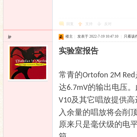
回复
支持
反对
jp
楼主
|
发表于 2022-7-19 10:47:10
|
只看该
实验室报告
常青的
Ortofon 2M Red
达
的输出电压。
6.7mV
及其它唱放提供高
V10
入余量的唱放将会削
原来只是毫伏级的电
箱。