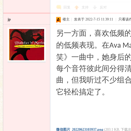
回复
支持
反对
jp
楼主
|
发表于 2022-7-15 11:39:11
|
只看该
另一方面，喜欢低频
的低频表现。在
Ava M
笑》一曲中，她身后
每个音符彼此间分得
曲，但我听过不少组
它轻松搞定了。
微信图片_20220623103937.png
(203.1 KB, 下载次