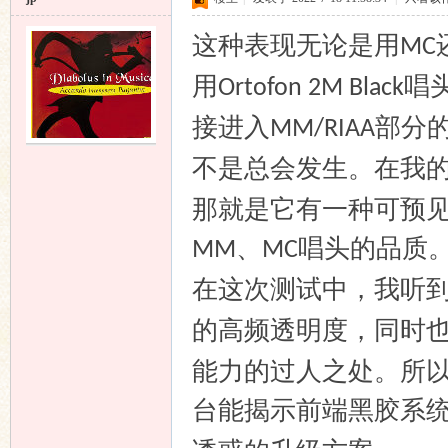
这种表现无论是用
MC
用
唱
Ortofon 2M Black
接进入
部分
MM/RIAA
不是总会发生。在我
那就是它有一种可预见
、
唱头的品质
MM
MC
在这次测试中，我听
的高频透明度，同时
能力的过人之处。所
台能揭示前端黑胶系