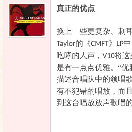
真正的优点
换上一些更复杂、刺
的《
》
中
Taylor
CMFT
LP
咆哮的人声，
将这
V10
是有一点点优雅。“优
描述合唱队中的领唱
有不犯错的唱放，而
到这台唱放放声歌唱