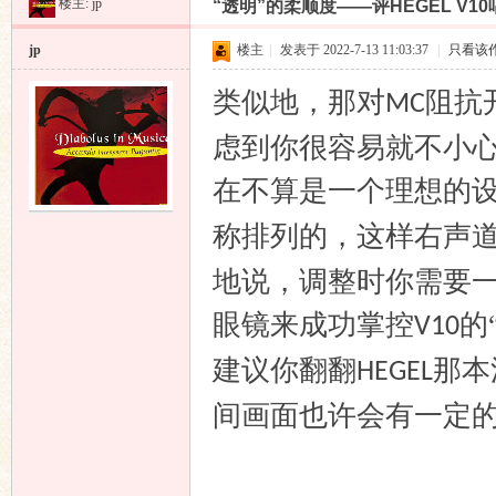
楼主:
jp
“透明”的柔顺度——评HEGEL V1
昌
»
›
›
›
jp
楼主
|
发表于 2022-7-13 11:03:37
|
只看该
类似地，那对
阻抗
MC
虑到你很容易就不小
在不算是一个理想的
称排列的，这样右声
业
地说，调整时你需要
眼镜来成功掌控
的
V10
建议你翻翻
那本
HEGEL
间画面也许会有一定
音