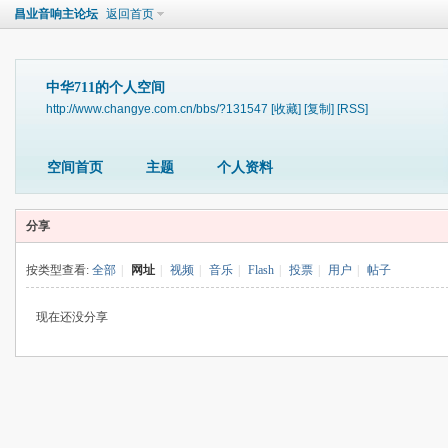
昌业音响主论坛
返回首页
中华711的个人空间
http://www.changye.com.cn/bbs/?131547
[收藏]
[复制]
[RSS]
空间首页
主题
个人资料
分享
按类型查看:
全部
|
网址
|
视频
|
音乐
|
Flash
|
投票
|
用户
|
帖子
现在还没分享