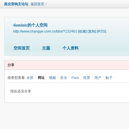
昌业音响主论坛
返回首页
dominic的个人空间
http://www.changye.com.cn/bbs/?132461
[收藏]
[复制]
[RSS]
空间首页
主题
个人资料
分享
按类型查看:
全部
|
网址
|
视频
|
音乐
|
Flash
|
投票
|
用户
|
帖子
现在还没分享