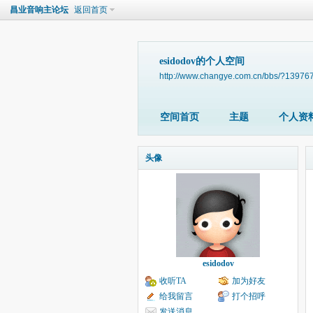
昌业音响主论坛
返回首页
esidodov的个人空间
http://www.changye.com.cn/bbs/?13976
空间首页
主题
个人资
头像
esidodov
收听TA
加为好友
给我留言
打个招呼
发送消息