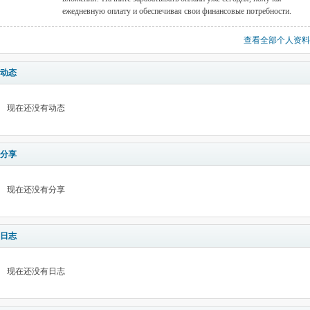
ежедневную оплату и обеспечивая свои финансовые потребности.
查看全部个人资料
动态
现在还没有动态
分享
现在还没有分享
日志
现在还没有日志