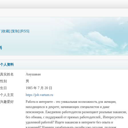
7
[收藏]
[复制]
[RSS]
料
个人资料
真实姓名
Анушаван
性别
男
生日
1985 年 7 月 20 日
个人主页
https://job.vartum.ru
兴趣爱好
Работа в интернете - это уникальная возможность для женщин,
находящихся в декрете, начинающих специалистов и даже
пенсионеров. Ежедневно работодатели размещают реальные вакансии,
без обмана, с поддержкой от прямых работодателей., Интересуетесь
удаленной работой? Ищете вакансии в интернете без опыта и
вложений? Начните зарабатывать онлайн уже сегодня, получая