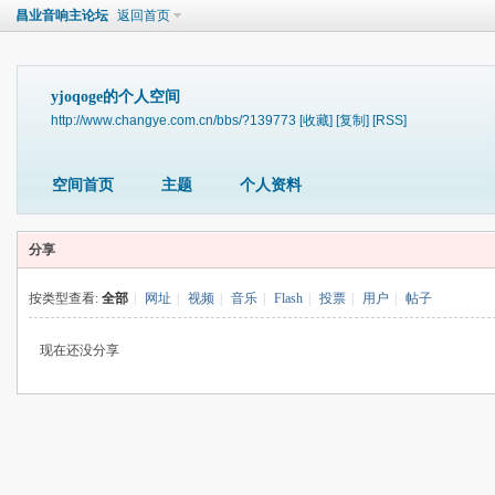
昌业音响主论坛
返回首页
yjoqoge的个人空间
http://www.changye.com.cn/bbs/?139773
[收藏]
[复制]
[RSS]
空间首页
主题
个人资料
分享
按类型查看:
全部
|
网址
|
视频
|
音乐
|
Flash
|
投票
|
用户
|
帖子
现在还没分享