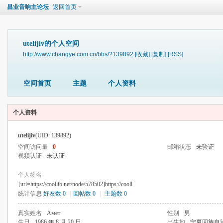
昌业音响主论坛
返回首页
utelijiv的个人空间
http://www.changye.com.cn/bbs/?139892
[收藏]
[复制]
[RSS]
空间首页
主题
个人资料
个人资料
utelijiv
(UID: 139892)
空间访问量
0
邮箱状态
未验证
视频认证
未认证
个人签名
[url=https://coollib.net/node/578502]https://cooll
统计信息
好友数 0
|
回帖数 0
|
主题数 0
真实姓名
Амет
性别
男
生日
1986 年 8 月 20 日
出生地
宁夏回族自