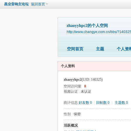
昌业音响主论坛
返回首页
zhaoyyhpc2的个人空间
http://www.changye.com.cn/bbs/?14032
空间首页
主题
个人资
个人资料
zhaoyyhpc2
(UID: 140325)
空间访问量
0
视频认证
未认证
统计信息
好友数 0
|
回帖数 0
|
主题数 0
性别
保密
活跃概况