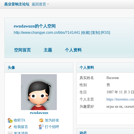
昌业音响主论坛
返回首页
ewudawuzo的个人空间
http://www.changye.com.cn/bbs/?141441
[收藏]
[复制]
[RSS]
空间首页
主题
个人资料
头像
个人资料
真实姓名
Василик
性别
男
生日
1987 年 11 月 3 
个人主页
https://torrentxs.co
兴趣爱好
игры на пк, скача
ewudawuzo
收听TA
加为好友
给我留言
打个招呼
动态
发送消息