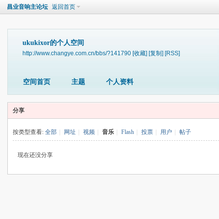
昌业音响主论坛
返回首页
ukukixor的个人空间
http://www.changye.com.cn/bbs/?141790
[收藏]
[复制]
[RSS]
空间首页
主题
个人资料
分享
按类型查看:
全部
|
网址
|
视频
|
音乐
|
Flash
|
投票
|
用户
|
帖子
现在还没分享