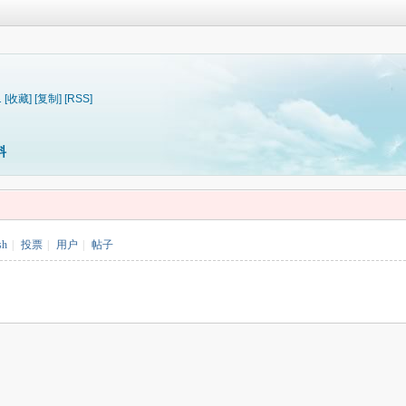
1
[收藏]
[复制]
[RSS]
料
sh
|
投票
|
用户
|
帖子