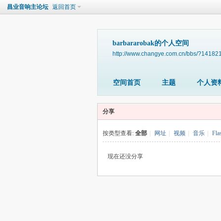
昌业音响主论坛
返回首页
barbararobak的个人空间
http://www.changye.com.cn/bbs/?14182
空间首页
主题
个人资
分享
按类型查看:
全部
|
网址
|
视频
|
音乐
|
Fla
现在还没分享