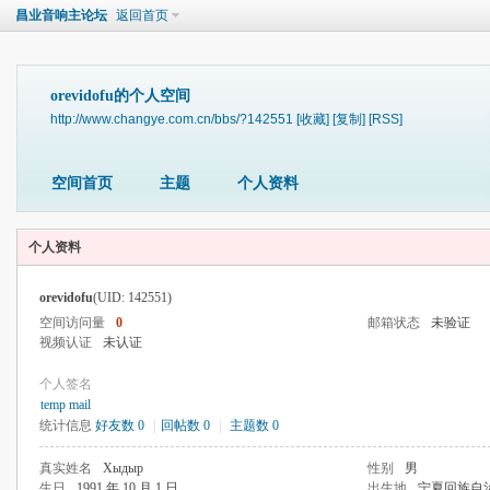
昌业音响主论坛
返回首页
orevidofu的个人空间
http://www.changye.com.cn/bbs/?142551
[收藏]
[复制]
[RSS]
空间首页
主题
个人资料
个人资料
orevidofu
(UID: 142551)
空间访问量
0
邮箱状态
未验证
视频认证
未认证
个人签名
temp mail
统计信息
好友数 0
|
回帖数 0
|
主题数 0
真实姓名
Хыдыр
性别
男
生日
1991 年 10 月 1 日
出生地
宁夏回族自