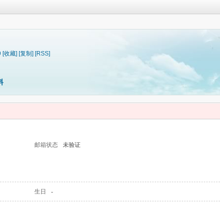
9
[收藏]
[复制]
[RSS]
料
邮箱状态
未验证
生日
-