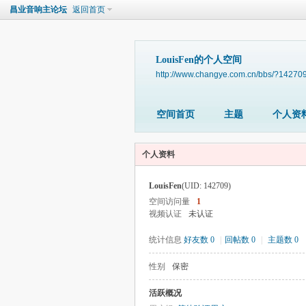
昌业音响主论坛
返回首页
LouisFen的个人空间
http://www.changye.com.cn/bbs/?14270
空间首页
主题
个人资
个人资料
LouisFen
(UID: 142709)
空间访问量
1
视频认证
未认证
统计信息
好友数 0
|
回帖数 0
|
主题数 0
性别
保密
活跃概况