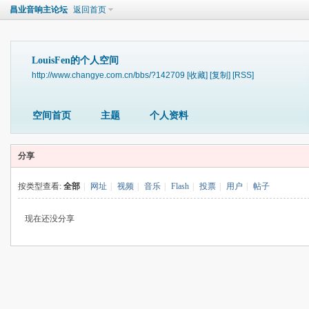
昌业音响主论坛
返回首页
LouisFen的个人空间
http://www.changye.com.cn/bbs/?142709
[收藏]
[复制]
[RSS]
空间首页
主题
个人资料
分享
按类型查看:
全部
|
网址
|
视频
|
音乐
|
Flash
|
投票
|
用户
|
帖子
现在还没分享