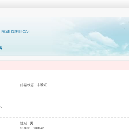
7
[收藏]
[复制]
[RSS]
料
邮箱状态
未验证
ro-
性别
男
出生地
湖南省