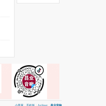
小黑屋
|
手机版
|
Archiver
|
昌业音响