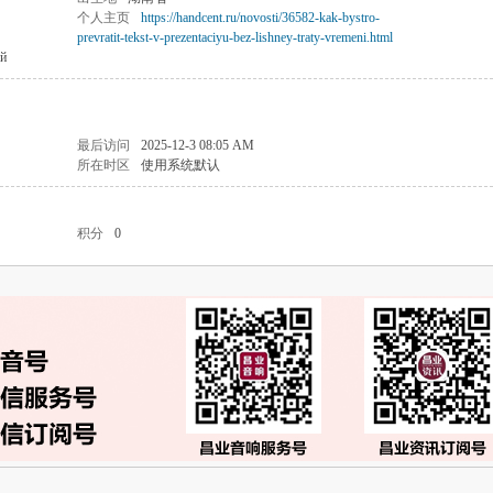
个人主页
https://handcent.ru/novosti/36582-kak-bystro-
prevratit-tekst-v-prezentaciyu-bez-lishney-traty-vremeni.html
ей
最后访问
2025-12-3 08:05 AM
所在时区
使用系统默认
积分
0