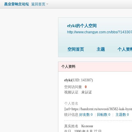
昌业音响主论坛
返回首页
efyki的个人空间
http://www.changye.com.cn/bbs/?14330
空间首页
主题
个人资
个人资料
efyki
(UID: 143307)
空间访问量
0
视频认证
未认证
个人签名
[url=https://handcent.ru/novosti/36582-kak-byst
统计信息
好友数 0
|
回帖数 0
|
主题数 0
真实姓名
Колюня
生日
1990 年 8 月 27 日