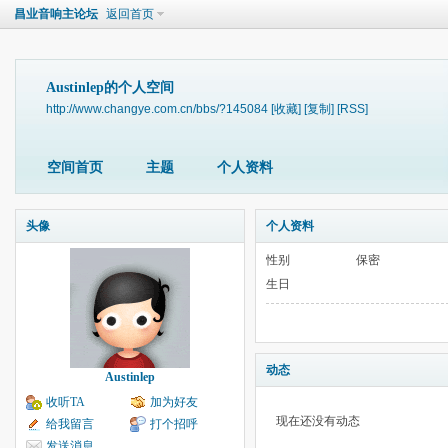
昌业音响主论坛
返回首页
Austinlep的个人空间
http://www.changye.com.cn/bbs/?145084
[收藏]
[复制]
[RSS]
空间首页
主题
个人资料
头像
个人资料
性别
保密
生日
动态
Austinlep
收听TA
加为好友
现在还没有动态
给我留言
打个招呼
发送消息