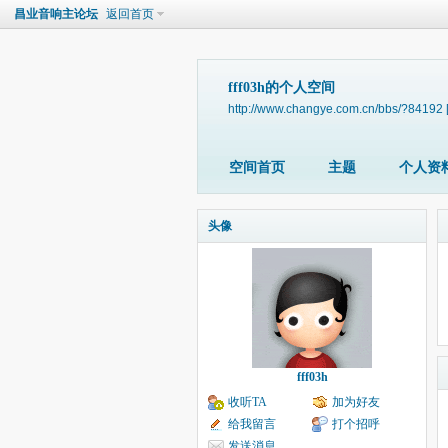
昌业音响主论坛
返回首页
fff03h的个人空间
http://www.changye.com.cn/bbs/?84192
空间首页
主题
个人资
头像
fff03h
收听TA
加为好友
给我留言
打个招呼
发送消息