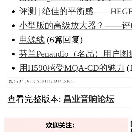
评测 | 绝佳的平衡感——HEG
小型版的高级放大器？——评HE
电源线
(6篇回复)
芬兰Penaudio（名品）用户
用H590感受MQA-CD的魅力
(
页:
1
2
3
4
5
6
7
[8]
9
10
11
12
13
14
15
16
17
查看完整版本:
昌业音响论坛