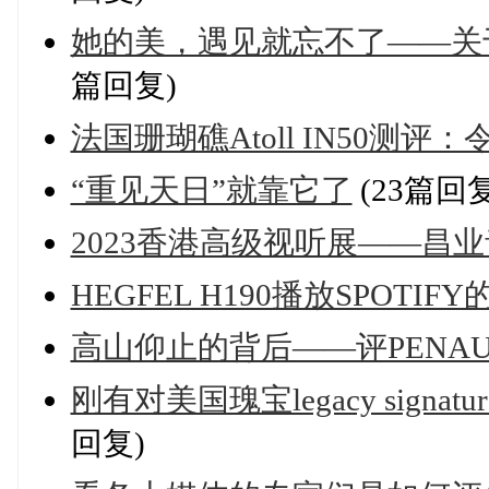
她的美，遇见就忘不了——关于Rosso
篇回复)
法国珊瑚礁Atoll IN50测
“重见天日”就靠它了
(23篇回复
2023香港高级视听展——昌
HEGFEL H190播放SPOTIF
高山仰止的背后——评PENAUDI
刚有对美国瑰宝legacy sign
回复)