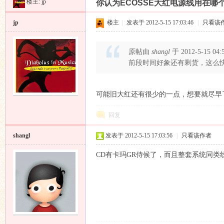
楼主:
jp
你认为ECOSSE大红电源线用在哪
昌
»
›
›
›
jp
楼主
|
发表于 2012-5-15 17:03:46
|
只看该
原帖由
shangl
于 2012-5-15 04
前段时间好象还有剩货，这么
可能旧大红还有很少的一点，想要就尽早了，
业
回复
shangl
发表于 2012-5-15 17:03:56
|
只看该作者
CD有卡玛GR侍候了，而且整套系统同
音