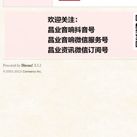
Powered by
Discuz!
X3.2
© 2001-2013
Comsenz Inc.