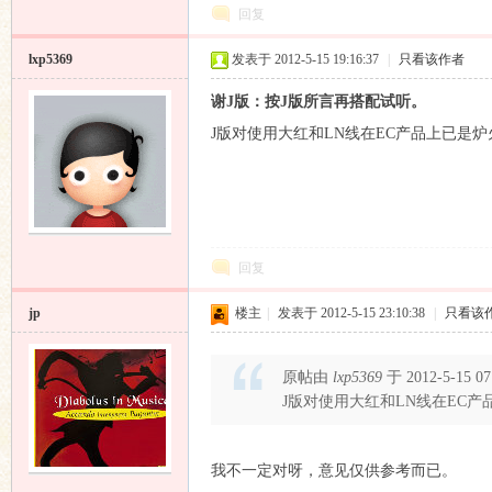
回复
lxp5369
发表于 2012-5-15 19:16:37
|
只看该作者
谢J版：按J版所言再搭配试听。
J版对使用大红和LN线在EC产品上已是
响
回复
jp
楼主
|
发表于 2012-5-15 23:10:38
|
只看该
原帖由
lxp5369
于 2012-5-15 0
主
J版对使用大红和LN线在EC
我不一定对呀，意见仅供参考而已。