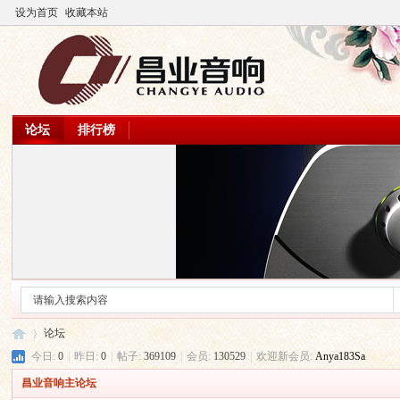
设为首页
收藏本站
论坛
排行榜
论坛
今日:
0
|
昨日:
0
|
帖子:
369109
|
会员:
130529
|
欢迎新会员:
Anya183Sa
昌业音响主论坛