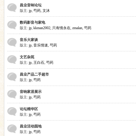
昌
»
昌业音响论坛
版主:
jp
,
芍药
,
文沐
数码影音与家电
版主:
jp
,
kkman2002
,
只有情永在
,
zmalan
,
芍药
音乐大家谈
版主:
jp
,
音乐情迷
,
芍药
文艺杂苑
版主:
jp
,
王白石
,
芍药
业
昌业产品二手超市
版主:
jp
,
芍药
音响家居展示
版主:
jp
,
芍药
论坛精华区
版主:
jp
,
芍药
音
昌业活动园地
版主:
jp
,
芍药