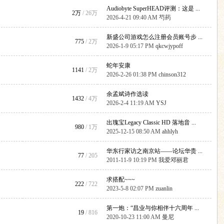
Audiobyte SuperHEAD评测：这是 ...
2万
/
26万
2026-4-21 09:40 AM
芍药
新盛公司游戏怎么注册会员账号步 ...
775
/
2万
2026-1-9 05:17 PM
qkcwjypoff
蛇年安康
1141
/
2万
2026-2-26 01:38 PM
chinson312
余孟斌诗作选读
1432
/
4万
2026-2-4 11:19 AM
YSJ
出瑰宝Legacy Classic HD 落地音 ...
980
/
1万
2025-12-15 08:50 AM
ahhlyh
华东行家访之南京站——论坛华贵 ...
77
/ 205
2011-11-9 10:19 PM
我爱邓丽君
求搭配~~~
222
/ 722
2023-5-8 02:07 PM
zuanlin
第一炮：“昌业与你相伴十六周年 ...
19
/ 816
2020-10-23 11:00 AM
曼尼