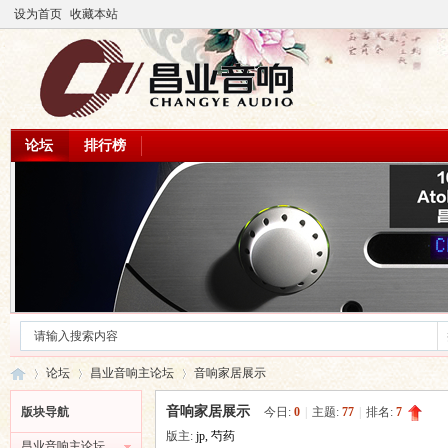
设为首页
收藏本站
论坛
排行榜
论坛
昌业音响主论坛
音响家居展示
音响家居展示
版块导航
今日:
0
|
主题:
77
|
排名:
7
版主:
jp
,
芍药
昌业音响主论坛