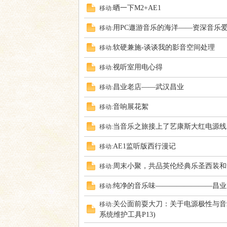
晒一下M2+AE1
移动:
用PC遨游音乐的海洋——资深音乐
移动:
软硬兼施-谈谈我的影音空间处理
移动:
视听室用电心得
移动:
昌业老店——武汉昌业
移动:
音响展花絮
移动:
当音乐之旅接上了艺康斯大红电源线
移动:
AE1监听版西行漫记
移动:
周末小聚，共品英伦经典乐圣西装和
移动:
纯净的音乐味————————昌业
移动:
关公面前耍大刀：关于电源极性与音箱
移动:
系统维护工具P13)