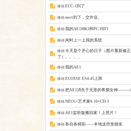
ECC-1到了
移动:
neo1到了，交作业。
移动:
我的AE1MK3和PC-HIFI
移动:
论
闲时上一上我的系统
移动:
今天是个开心的日子（图片重新修正
移动:
了）。。。。
我的AE1
移动:
ECOSSE ES4.45上阵
移动:
把AE1消失于无形的希腊女神--------Aite
移动:
坛
NEO1+艺术家6.10+CD-1
移动:
AE1监听版搬回家！上照片！
移动:
各自各精彩——本地这些发烧友
移动: