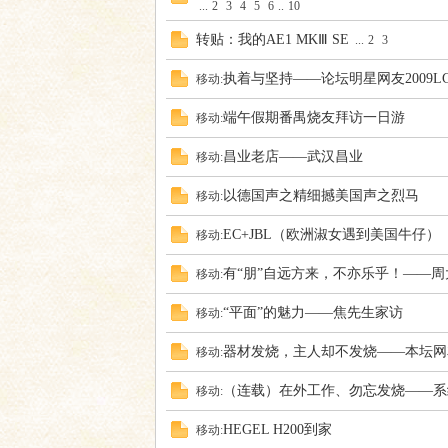
...
2
3
4
5
6
..
10
转贴：我的AE1 MKⅢ SE
...
2
3
执着与坚持——论坛明星网友2009L
移动:
端午假期番禺烧友拜访一日游
移动:
昌业老店——武汉昌业
移动:
响
以德国声之精细撼美国声之烈马
移动:
EC+JBL（欧洲淑女遇到美国牛仔）
移动:
有“朋”自远方来，不亦乐乎！——
移动:
“平面”的魅力——焦先生家访
移动:
器材发烧，主人却不发烧——本坛网
移动:
主
（连载）在外工作、勿忘发烧——系
移动:
HEGEL H200到家
移动: