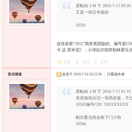
原帖由
J-M
于 2010-7-15 09:
又是一张日本版的
10591
这张老柴“1812”我有英国版的。编号是C
卡.达.里米尼》，小泽征尔指挥柏林爱乐
回复
支持
反对
音乐情迷
发表于 2010-7-16 20:25:58
|
只看该作者
原帖由
J-M
于 2010-7-15 01:
肯尼迪也出过一张高价版，不
10565编号CDC 74XXXXXXX
帕尔曼当然会留下门小协
10566