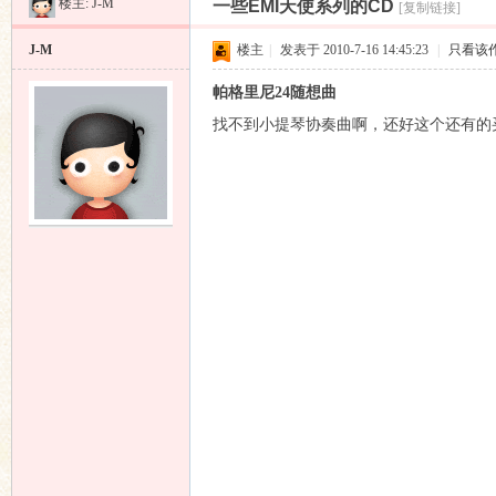
楼主:
J-M
一些EMI天使系列的CD
[复制链接]
昌
»
›
›
›
J-M
楼主
|
发表于 2010-7-16 14:45:23
|
只看该
帕格里尼24随想曲
找不到小提琴协奏曲啊，还好这个还有的
业
音