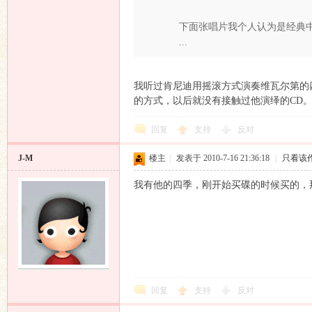
下面张唱片我个人认为是经典
...
我听过肯尼迪用摇滚方式演奏维瓦尔第的四
的方式，以后就没有接触过他演绎的CD
回复
支持
反对
J-M
楼主
|
发表于 2010-7-16 21:36:18
|
只看该
我有他的四季，刚开始买碟的时候买的，
回复
支持
反对