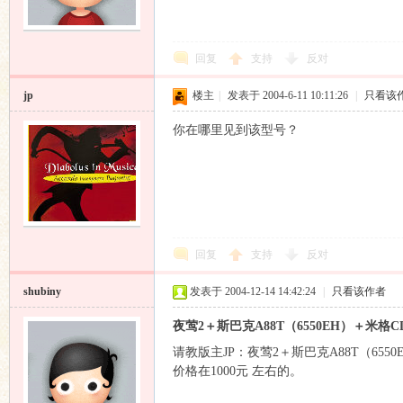
回复
支持
反对
jp
楼主
|
发表于 2004-6-11 10:11:26
|
只看该
你在哪里见到该型号？
回复
支持
反对
shubiny
发表于 2004-12-14 14:42:24
|
只看该作者
夜莺2＋斯巴克A88T（6550EH）＋米
请教版主JP：夜莺2＋斯巴克A88T（65
价格在1000元 左右的。