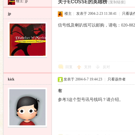
楼主:
jp
关于ECOSSE的英雄榜
[复制链接]
昌
»
›
›
›
jp
楼主
|
发表于 2004-2-23 11:38:41
|
只看该
信号线及喇叭线可以邮购，请电：020-882
业
回复
支持
反对
kick
发表于 2004-6-7 19:44:23
|
只看该作者
有
参考3这个型号讯号线吗？请介绍。
音