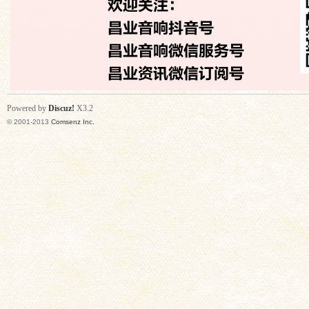
Powered by
Discuz!
X3.2
© 2001-2013
Comsenz Inc.