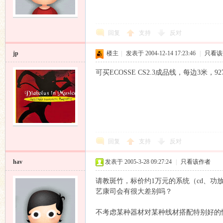
回复
支持
反对
jp
楼主
|
发表于 2004-12-14 17:23:46
|
只看该
可买ECOSSE CS2.3成品线，每边3米，92
回复
支持
反对
hav
发表于 2005-3-28 09:27:24
|
只看该作者
请教斑竹，标价约1万元的系统（cd、功
艺康司会有很大差别吗？
不考虑某种器材对某种线材搭配特别好的