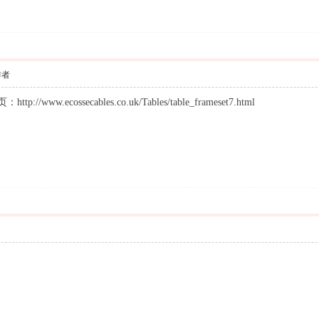
作者
.ecossecables.co.uk/Tables/table_frameset7.html