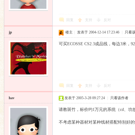
回复
支持
反对
jp
楼主
|
发表于 2004-12-14 17:23:46
|
只看
可买ECOSSE CS2.3成品线，每边3米，9
回复
支持
反对
hav
发表于 2005-3-28 09:27:24
|
只看该作者
请教斑竹，标价约1万元的系统（cd、功
不考虑某种器材对某种线材搭配特别好的