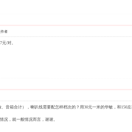
该作者
27元/对。
放、音箱合计），喇叭线需要配怎样档次的？用30元一米的华敏，和150
情况，就一般情况而言，谢谢。