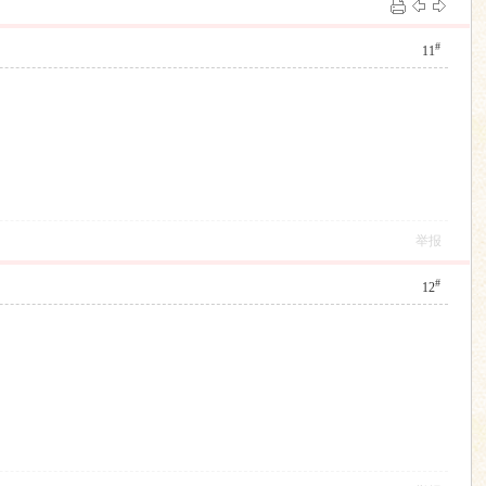
#
11
举报
#
12