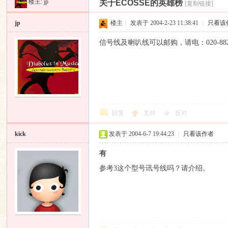
楼主:
jp
关于ECOSSE的英雄榜
[复制链接]
昌
»
›
›
›
jp
楼主
|
发表于 2004-2-23 11:38:41
|
只看该
信号线及喇叭线可以邮购，请电：020-882
业
回复
支持
反对
kick
发表于 2004-6-7 19:44:23
|
只看该作者
有
参考3这个型号讯号线吗？请介绍。
音