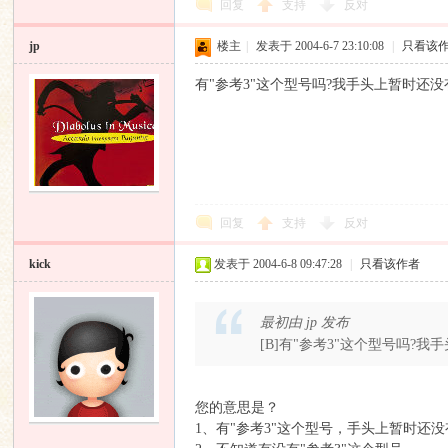
回复
支持
反对
jp
楼主
|
发表于 2004-6-7 23:10:08
|
只看该
有"参考3"这个型号吗?我手头上暂时还没
响
回复
支持
反对
kick
发表于 2004-6-8 09:47:28
|
只看该作者
最初由 jp 发布
[B]有"参考3"这个型号吗?我手
主
您的意思是？
1、有"参考3"这个型号，手头上暂时还没