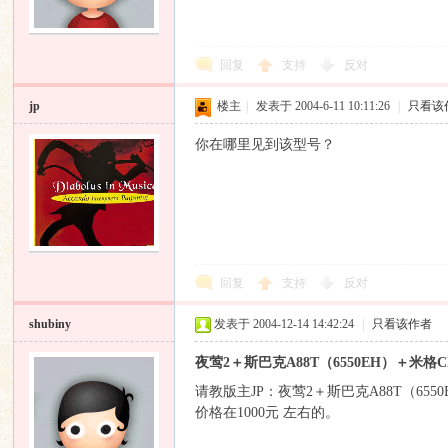
回复
支持
反对
jp
楼主
|
发表于 2004-6-11 10:11:26
|
只看该
你在哪里见到该型号？
回复
支持
反对
shubiny
发表于 2004-12-14 14:42:24
|
只看该作者
夜莺2＋斯巴克A88T（6550EH）＋米
请教版主JP：夜莺2＋斯巴克A88T（65
价格在1000元 左右的。