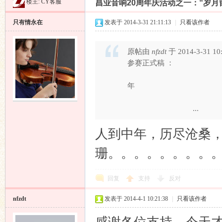
楼主:
CY客服
昌业音响20周年庆活动之一：“岁月
昌
»
›
›
›
只有情永在
发表于 2014-3-31 21:11:13
|
只看该作者
原帖由
nfzdt
于 2014-3-31 1
参赛正式
岁月留声
年
业
...
人到中年，历尽沧桑
珊。。。。。。。。
回复
支持
反对
nfzdt
发表于 2014-4-1 10:21:38
|
只看该作者
音