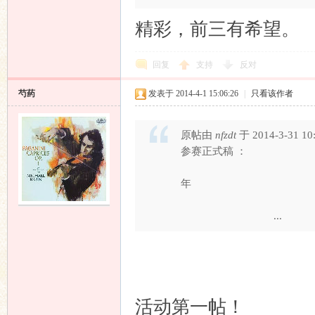
精彩，前三有希望。
回复
支持
反对
论
芍药
发表于 2014-4-1 15:06:26
|
只看该作者
原帖由
nfzdt
于 2014-3-31 1
参赛正式
岁月留声
年
...
坛
活动第一帖！