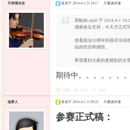
只有情永在
发表于 2014-4-1 21:34:17
|
只看该作者
原帖由
nfzdt
于 2014-4-1 10
感谢各位支持，今天才正式
借着昌业20周年的喜庆活动
似的经历和感悟。
希望看到大家的更精彩的文
期待中。。。。。。
回复
支持
反对
追梦人
发表于 2014-4-2 13:39:22
|
只看该作者
参赛正式稿
：