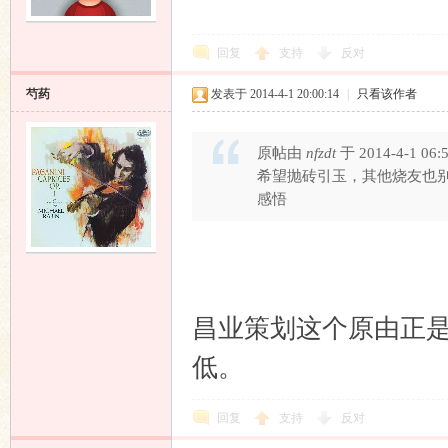
回复
支持
反对
芍药
发表于 2014-4-1 20:00:14
|
只看该作者
原帖由
nfzdt
于 2014-4-1 06
希望抛砖引玉，其他烧友也
感悟
昌业策划这个原由正
低。
回复
支持
反对