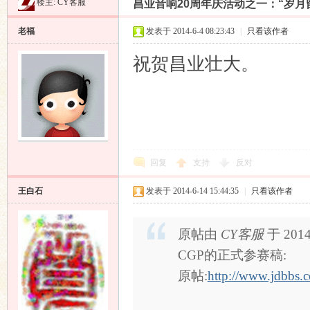
楼主:
CY客服
昌业音响20周年庆活动之一：“岁月
昌
»
›
›
›
老福
发表于 2014-6-4 08:23:43
|
只看该作者
祝贺昌业壮大。
业
回复
支持
反对
王白石
发表于 2014-6-14 15:44:35
|
只看该作者
原帖由
CY客服
于 2014
CGP的正式参赛稿:
原帖:
http://www.jdbbs.
音