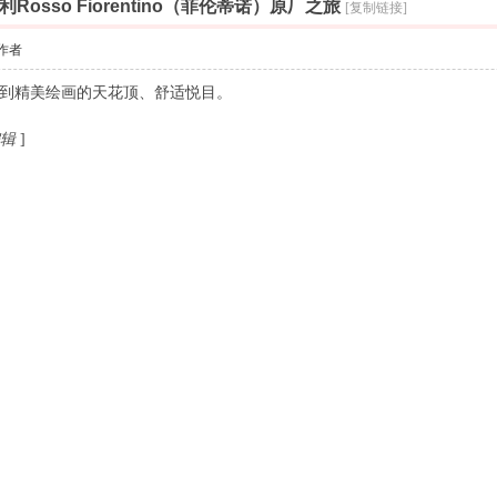
索
osso Fiorentino（菲伦蒂诺）原厂之旅
[复制链接]
作者
到精美绘画的天花顶、舒适悦目。
编辑
]