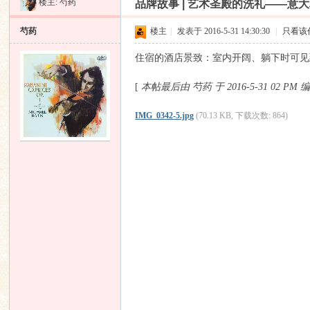
楼主:
芍药
品牌故事 | 艺术圣殿的洗礼——意大利R
昌
»
›
›
›
芍药
楼主
|
发表于 2016-5-31 14:30:30
|
只看该
住宿的酒店景致：室内开阔、躺下时可见
[
本帖最后由 芍药 于 2016-5-31 02
PM 
IMG_0342-5.jpg
(70.13 KB, 下载次数: 864)
业
音