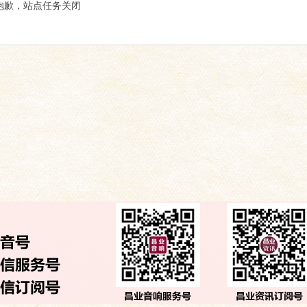
索
抱歉，站点任务关闭