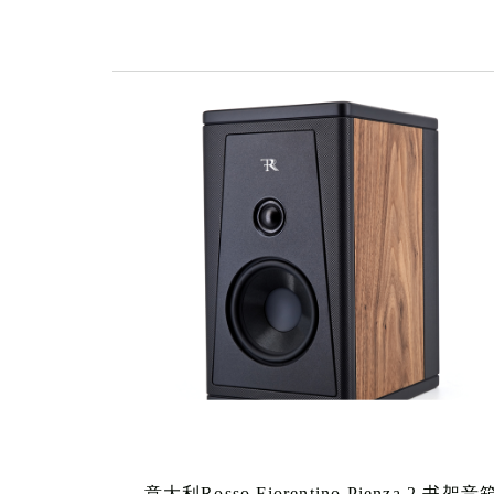
no
cepts
c
意大利Rosso Fiorentino Pienza 2 书架音