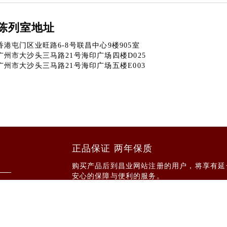
陈列室地址
香港屯门区业旺路6-8号联昌中心9楼905室
广州市大沙头三马路21号海印广场四楼D025
广州市大沙头三马路21号海印广场五楼E003
正品保证 两年保质
购买产品后到昌业网站注册的用户，将享有延
安心的保障与便利的服务。
如需免费咨询请点击
广州市浩哲贸易有限公司 版权所有 备案号：