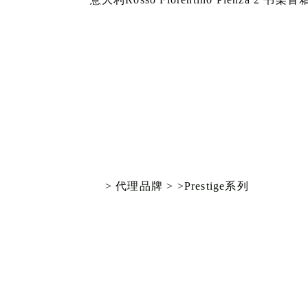
ics
> 代理品牌 >
>Prestige系列
e
mpaniet