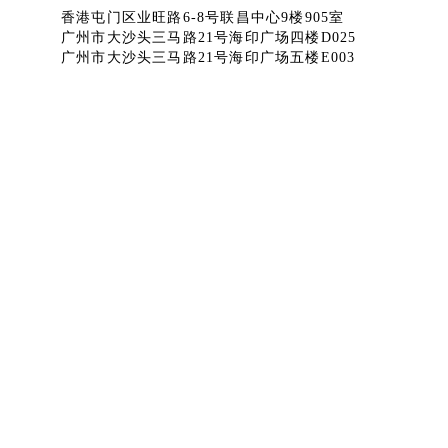
香港屯门区业旺路6-8号联昌中心9楼905室
广州市大沙头三马路21号海印广场四楼D025
广州市大沙头三马路21号海印广场五楼E003
微信公众号
淘宝官方店