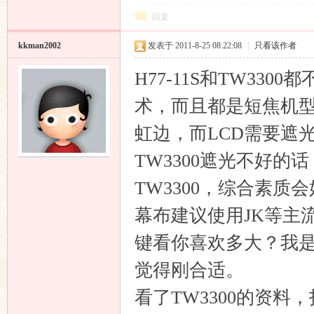
回复
kkman2002
发表于 2011-8-25 08:22:08
|
只看该作者
H77-11S和TW33
术，而且都是短焦机型
响
虹边，而LCD需要遮
TW3300遮光不好
TW3300，综合素质
幕布建议使用JK等主
键看你喜欢多大？我是
主
觉得刚合适。
看了TW3300的资