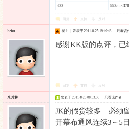
300″
660cm×370
回复
支持
反对
heizu
楼主
|
发表于 2011-8-25 19:40:43
|
只看该
感谢KK版的点评，已经预
回复
支持
反对
米其林
发表于 2011-8-26 08:33:36
|
只看该作者
JK的假货较多 必须
开幕布通风连续3～5