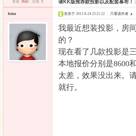
请KK版推荐款投影以及配套幕布！
查看:
3642
|
回复:
5
昌
»
›
›
›
heizu
发表于 2011-8-24 23:21:22
|
只看该作者
我最近想装投影，房间尺
的？
现在看了几款投影是三菱的
本地报价分别是8600和
业
太差，效果没出来。请
就行。
音