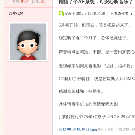
刚搭了个AE系统，可安心听音乐了
查看:
9474
|
回复:
35
昌
»
›
›
›
75年代的
发表于 2012-8-18 19:04:50
|
只看该作者
6月初开始，到现在，算是搭建起来了。
稳定听了近半个月了，总体感觉还行。
声音特点是精准、平衡。是一套用来安心
业
发现绝不能用来看电影（试过，很杯具）
CD机用了舒特丝，线是艺康斯大师和MS2
感谢米其林和一些朋友...
具体请看手机拍的高清无码大图：
[
本帖最后由 75年代的 于 2012-8-29 08:
音
2012-08-18 18.30.321.jpg
(64.57 KB, 下载次数: 43