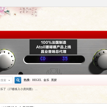
热搜:
HEGEL
金乐
黑胶
搜索
搜
了（27楼移入小房间图） ...