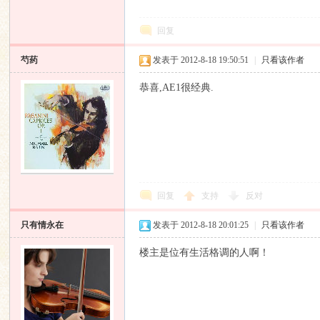
回复
芍药
发表于 2012-8-18 19:50:51
|
只看该作者
恭喜,AE1很经典.
回复
支持
反对
只有情永在
发表于 2012-8-18 20:01:25
|
只看该作者
楼主是位有生活格调的人啊！