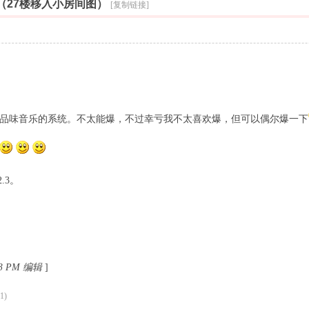
索
（27楼移入小房间图）
[复制链接]
品味音乐的系统。不太能爆，不过幸亏我不太喜欢爆，但可以偶尔爆一下
.3。
53 PM 编辑
]
1)