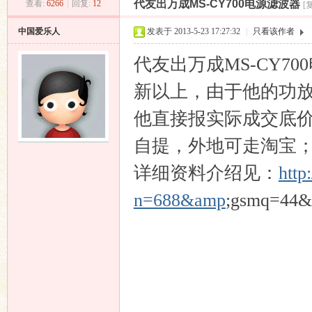
代友出万成MS-CY700电源滤波器
查看:
6266
|
回复:
12
[
昌
»
›
›
›
中国爱乐人
发表于 2013-5-23 17:27:32
|
只看该作者
代友出万成MS-CY7
新以上，由于他的功放
他直接报实际成交底价
自提，外地可走淘宝；联
业
详细资料介绍见：
http
n=688&amp
;gsmq=44&
音