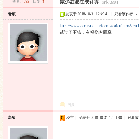
减少驻波在线计算
查看:
4583
|
回复:
8
[复制链接]
昌
»
›
›
›
老项
发表于 2018-10-31 12:49:41
|
只看该作者
http://www.acoustic.ua/forms/calculator8.en.
试过了不错，有福烧友同享
业
回复
老项
楼主
|
发表于 2018-10-31 12:51:00
|
只看该
音