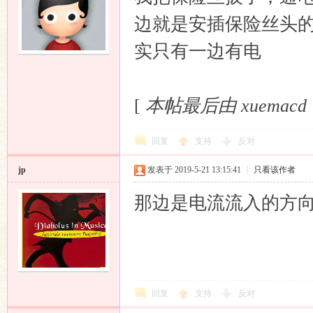
边就是安插保险丝头
实只有一边有电
[
本帖最后由 xuemacd 于 
回复
支持
反对
jp
发表于 2019-5-21 13:15:41
|
只看该作者
那边是电流流入的方
回复
支持
反对