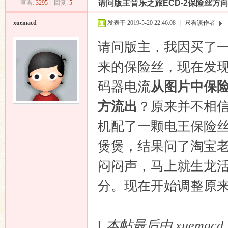
请问版主音乐之旅ECD-2保险丝方
查看:
3295
|
回复:
5
昌
»
›
›
›
xuemacd
发表于 2019-5-20 22:46:08
|
只看该作者
请问版主，我因买了一颗
来的保险丝，现在发
码器电流
从图片中保
方流出
？原来并不相信
业
机配了一颗电王保险
煲煲，结果问了淘宝
闷闷声，马上就生龙
分。现在开始调整原
音
[
本帖最后由 xuemacd 于 