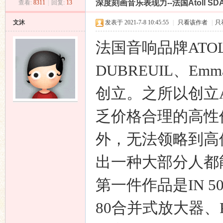
深度刻画音乐表现力--法国Atoll SDA-
查看:
8311
|
回复:
13
昌
»
›
›
›
文沐
发表于 2021-7-8 10:45:55
|
只看该作者
|
只
法国音响品牌ATOLL
DUBREUIL、Emm
创立。之所以创立
业
乏价格合理的高性
外，无法领略到高
出一种大部分人都
第一件作品是IN 
80合并式放大器、PR
音