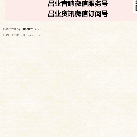
Powered by
Discuz!
X3.2
© 2001-2013
Comsenz Inc.