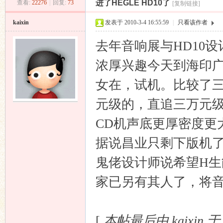
进了HEGLE HD10了
查看:
22276
|
回复:
73
[复制链接]
昌
»
›
›
›
kaixin
发表于 2010-3-4 16:55:59
|
只看该作者
去年音响展与HD10
浓厚兴趣今天到海印广
女在，试机。比较了三
元级的，直追三万元
业
CD机声底更厚密度更大
据说昌业只剩下版机
鬼佬设计师说希望H生
家已另有其人了，将
音
[
本帖最后由 kaixin 于 2