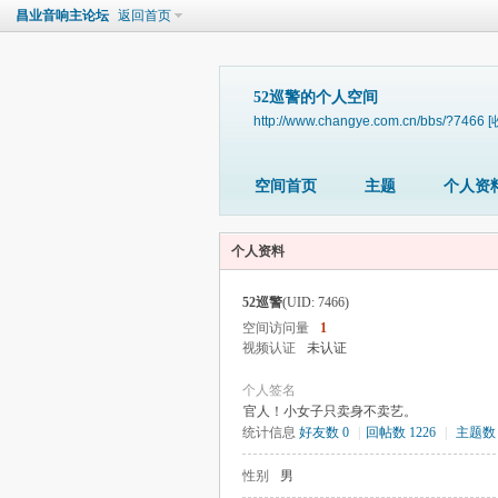
昌业音响主论坛
返回首页
52巡警的个人空间
http://www.changye.com.cn/bbs/?7466
[
空间首页
主题
个人资
个人资料
52巡警
(UID: 7466)
空间访问量
1
视频认证
未认证
个人签名
官人！小女子只卖身不卖艺。
统计信息
好友数 0
|
回帖数 1226
|
主题数 
性别
男