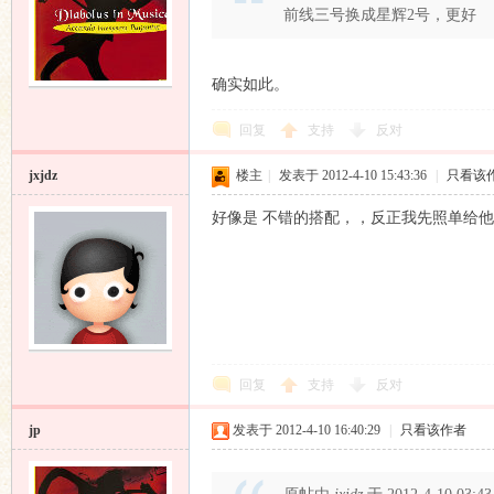
前线三号换成星辉2号，更好
确实如此。
回复
支持
反对
jxjdz
楼主
|
发表于 2012-4-10 15:43:36
|
只看该
好像是 不错的搭配，，反正我先照单给
回复
支持
反对
jp
发表于 2012-4-10 16:40:29
|
只看该作者