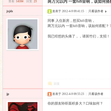
两万元以内 一套hifi音响，该如何
查看:
14184
|
回复:
23
昌
»
›
›
›
jxjdz
发表于 2012-4-9 09:41:15
|
只看该作者
同事 入住新房，想买hifi音响，
两万元以内 一套hifi音响，该如何搭配？
我已经想的头痛了，，请斑竹们，支招！
业
回复
jp
发表于 2012-4-9 09:55:23
|
只看该作者
音
你的朋友聆听面积多大？口味如何？