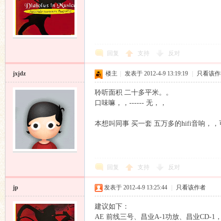
回复
支持
反对
jxjdz
楼主
|
发表于 2012-4-9 13:19:19
|
只看该作
响
聆听面积 二十多平米。。
口味嘛，，------ 无，，
本想叫同事 买一套 五万多的hifi音响，，
回复
支持
反对
主
jp
发表于 2012-4-9 13:25:44
|
只看该作者
建议如下：
AE 前线三号、昌业A-1功放、昌业CD-1，