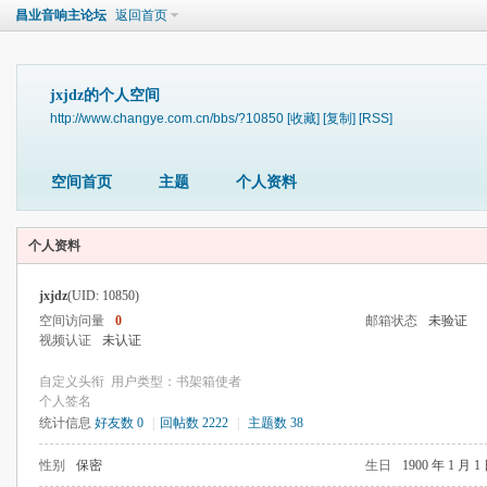
昌业音响主论坛
返回首页
jxjdz的个人空间
http://www.changye.com.cn/bbs/?10850
[收藏]
[复制]
[RSS]
空间首页
主题
个人资料
个人资料
jxjdz
(UID: 10850)
空间访问量
0
邮箱状态
未验证
视频认证
未认证
自定义头衔
用户类型：书架箱使者
个人签名
统计信息
好友数 0
|
回帖数 2222
|
主题数 38
性别
保密
生日
1900 年 1 月 1