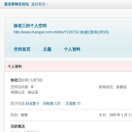
昌业音响主论坛
返回首页
徐老三的个人空间
http://www.changye.com.cn/bbs/?128732
[收藏]
[复制]
[RSS]
空间首页
主题
个人资料
个人资料
徐老三
(UID: 128732)
空间访问量
0
邮箱状态
未验证
视频认证
未认证
统计信息
好友数 0
|
回帖数 120
|
主题数 15
性别
保密
生日
1900 年 1 月 1
活跃概况