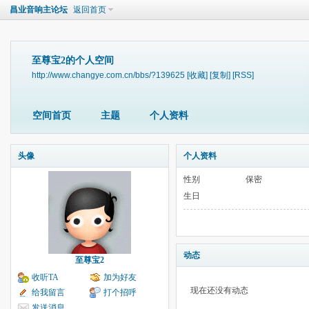
昌业音响主论坛
返回首页
至尊宝2的个人空间
http://www.changye.com.cn/bbs/?139625
[收藏]
[复制]
[RSS]
空间首页
主题
个人资料
头像
个人资料
性别
保密
生日
动态
至尊宝2
收听TA
加为好友
现在还没有动态
给我留言
打个招呼
发送消息