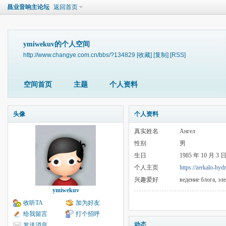
昌业音响主论坛
返回首页
ymiwekuv的个人空间
http://www.changye.com.cn/bbs/?134829
[收藏]
[复制]
[RSS]
空间首页
主题
个人资料
头像
个人资料
真实姓名
Ангел
性别
男
生日
1985 年 10 月 3 
个人主页
https://zerkalo-hyd
兴趣爱好
ведение блога, эл
ymiwekuv
收听TA
加为好友
给我留言
打个招呼
动态
发送消息