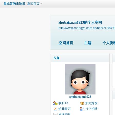
昌业音响主论坛
返回首页
zhubaixuan1923的个人空间
http://www.changye.com.cn/bbs/?13849
空间首页
主题
个人资
头像
zhubaixuan1923
收听TA
加为好友
给我留言
打个招呼
发送消息