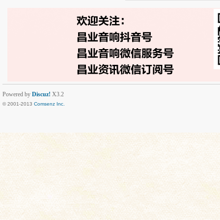
Powered by
Discuz!
X3.2
© 2001-2013
Comsenz Inc.