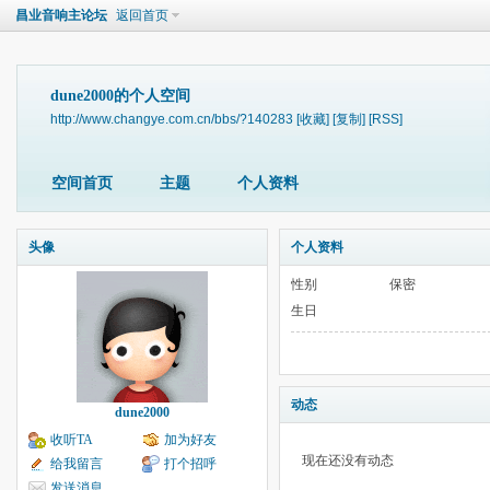
昌业音响主论坛
返回首页
dune2000的个人空间
http://www.changye.com.cn/bbs/?140283
[收藏]
[复制]
[RSS]
空间首页
主题
个人资料
头像
个人资料
性别
保密
生日
动态
dune2000
收听TA
加为好友
现在还没有动态
给我留言
打个招呼
发送消息